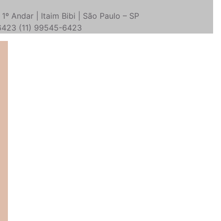
 1º Andar | Itaim Bibi | São Paulo – SP
-6423 (11) 99545-6423