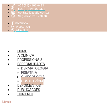
+55 ​(11) 4106-6423
+55 (11) 99545-6423
contato@avatie.com.br
Seg - Sex: 8:00 - 20:00
FACEBOOK
INSTAGRAM
WHATSAPP
HOME
A CLÍNICA
PROFISSIONAIS
ESPECIALIDADES
DERMATOLOGIA
FISIATRIA
GINECOLOGIA
OBSTETRÍCIA
DEPOIMENTOS
PUBLICAÇÕES
CONTATO
Menu