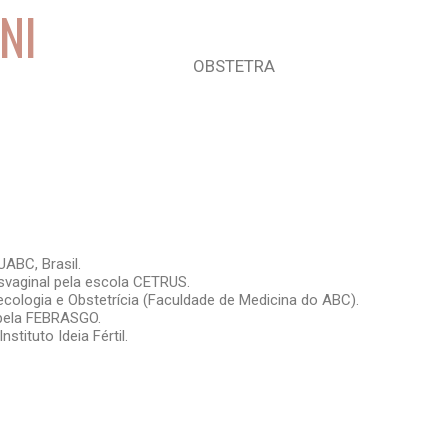
NI
OBSTETRA
ABC, Brasil.
nsvaginal pela escola CETRUS.
ologia e Obstetrícia (Faculdade de Medicina do ABC).
a pela FEBRASGO.
ituto Ideia Fértil.