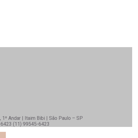
 1º Andar | Itaim Bibi | São Paulo – SP
6-6423 (11) 99545-6423